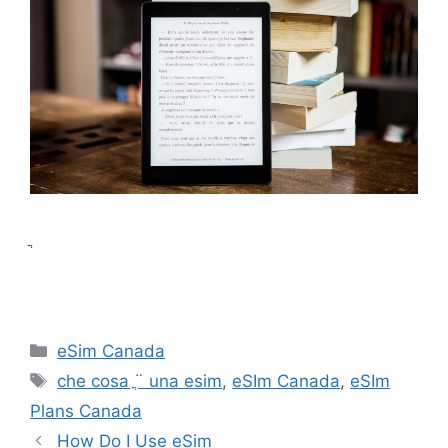
ֲ
Categories
eSim Canada
Tags
che cosa ֳ¨ una esim
,
eSIm Canada
,
eSIm
Plans Canada
How Do I Use eSim