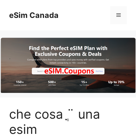
Skip
to
eSim Canada
Menu
content
che cosa ֳ¨ una
esim