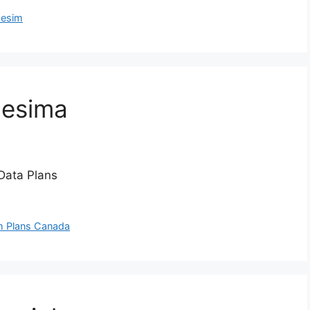
 esim
 esima
Data Plans
m Plans Canada