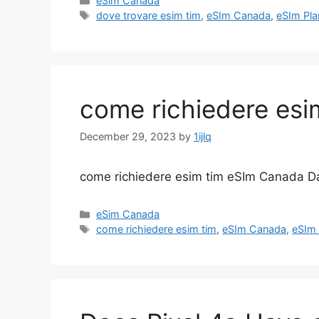
eSim Canada
Tags
dove trovare esim tim
,
eSIm Canada
,
eSIm Pl
come richiedere esi
December 29, 2023
by
1ijlq
come richiedere esim tim eSIm Canada D
Categories
eSim Canada
Tags
come richiedere esim tim
,
eSIm Canada
,
eSIm