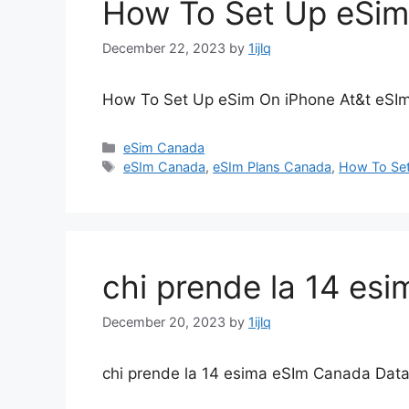
How To Set Up eSim
December 22, 2023
by
1ijlq
How To Set Up eSim On iPhone At&t eSI
Categories
eSim Canada
Tags
eSIm Canada
,
eSIm Plans Canada
,
How To Set
chi prende la 14 esi
December 20, 2023
by
1ijlq
chi prende la 14 esima eSIm Canada Data