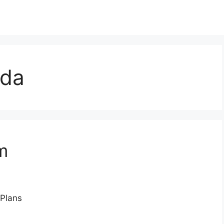
ada
m
 Plans