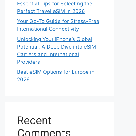
Essential Tips for Selecting the
Perfect Travel eSIM in 2026
Your Go-To Guide for Stress-Free
International Connectivity
Unlocking Your iPhone’s Global
Potential: A Deep Dive into eSIM
Carriers and International
Providers
Best eSIM Options for Europe in
2026
Recent
Comments