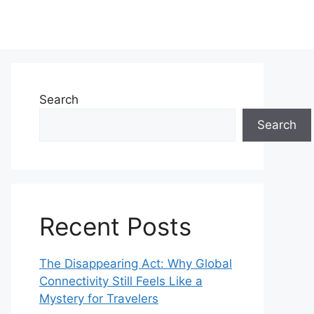
Search
Search
Recent Posts
The Disappearing Act: Why Global
Connectivity Still Feels Like a
Mystery for Travelers