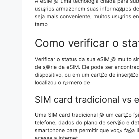
A eSIM ֳ© uma tecnologia criada para subs
usuֳ¡rios armazenem suas informaֳ§ֳµes d
seja mais conveniente, muitos usuֳ¡rios e
tamb
Como verificar o st
Verificar o status da sua eSIM ֳ© muito si
de sֳ©rie da eSIM. Ele pode ser encontra
dispositivo, ou em um cartֳ£o de inserֳ§ֳ£
localizou o nֳ÷mero de
SIM card tradicional vs 
Uma SIM card tradicional ֳ© um cartֳ£o fֳ
telefone, dados do plano de serviֳ§o e de
smartphone para permitir que vocֳ× faֳ§a 
acesse a internet.