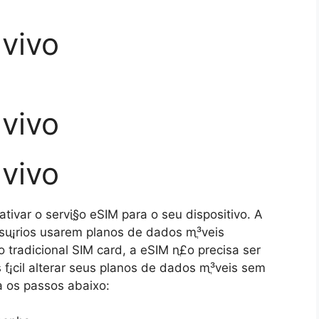
vivo
vivo
vivo
ivar o serviֳ§o eSIM para o seu dispositivo. A
suֳ¡rios usarem planos de dados mֳ³veis
o tradicional SIM card, a eSIM nֳ£o precisa ser
fֳ¡cil alterar seus planos de dados mֳ³veis sem
a os passos abaixo: