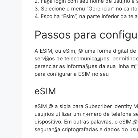
2. Faֳ§a login com seu nome de usuֳ¡rio e 
3. Selecione o menu “Gerenciar” no canto su
4. Escolha “Esim”, na parte inferior da te
Passos para configu
A ESIM, ou eSim, ֳ© uma forma digital de 
serviֳ§os de telecomunicaֳ§ֳµes, permitind
gerenciar as informaֳ§ֳµes da sua linha mֳ³
para configurar a ESIM no seu
eSIM
eSIM ֳ© a sigla para Subscriber Identity 
usuֳ¡rios utilizar um nֳ÷mero de telefone se
dispositivo. Em outras palavras, o eSIM 
seguranֳ§a criptografadas e dados do usuֳ