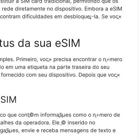
tituir a SIM card tradicional, permitindo que os
e rede diretamente no dispositivo. Embora a eSIM
ncontram dificuldades em desbloqueֳ¡-la. Se vocֳ×
atus da sua eSIM
mples. Primeiro, vocֳ× precisa encontrar o nֳ÷mero
do em uma etiqueta na parte traseira do seu
o fornecido com seu dispositivo. Depois que vocֳ×
eSIM
­sico que contֳ©m informaֳ§ֳµes como o nֳ÷mero de
talhes da operadora. Ele ֳ© inserido no
ligaֳ§ֳµes, envie e receba mensagens de texto e