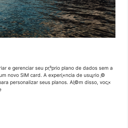
iar e gerenciar seu prֳ³prio plano de dados sem a
m novo SIM card. A experiֳ×ncia de usuֳ¡rio ֳ©
 para personalizar seus planos. Alֳ©m disso, vocֳ×
e