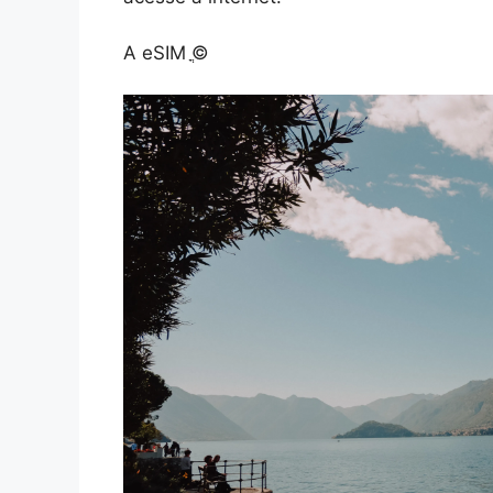
A eSIM ֳ©