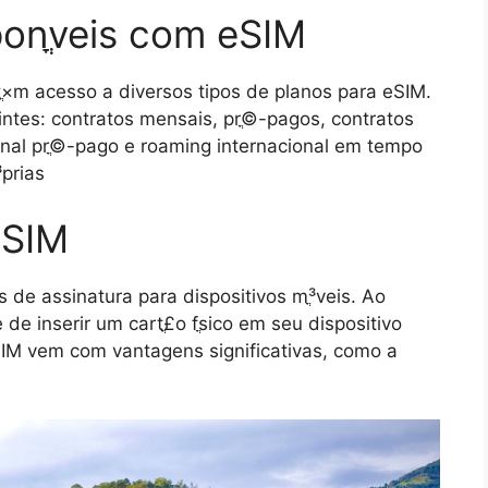
onֳ­veis com eSIM
tֳ×m acesso a diversos tipos de planos para eSIM.
uintes: contratos mensais, prֳ©-pagos, contratos
nal prֳ©-pago e roaming internacional em tempo
³prias
eSIM
de assinatura para dispositivos mֳ³veis. Ao
de de inserir um cartֳ£o fֳ­sico em seu dispositivo
eSIM vem com vantagens significativas, como a