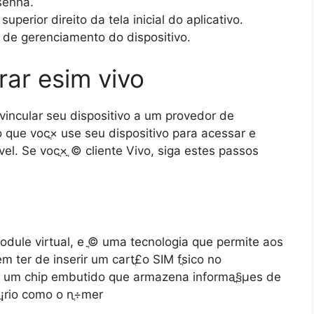
senha.
perior direito da tela inicial do aplicativo.
la de gerenciamento do dispositivo.
rar esim vivo
vincular seu dispositivo a um provedor de
o que vocֳ× use seu dispositivo para acessar e
vel. Se vocֳ× ֳ© cliente Vivo, siga estes passos
Module virtual, e ֳ© uma tecnologia que permite aos
m ter de inserir um cartֳ£o SIM fֳ­sico no
ֳ© um chip embutido que armazena informaֳ§ֳµes de
¡rio como o nֳ÷mer