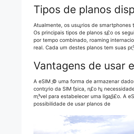
Tipos de planos disp
Atualmente, os usuֳ¡rios de smartphones 
Os principais tipos de planos sֳ£o os seg
por tempo combinado, roaming internacio
real. Cada um destes planos tem suas prֳ
Vantagens de usar 
A eSIM ֳ© uma forma de armazenar dados 
contrֳ¡rio da SIM fֳ­sica, nֳ£o hֳ¡ necessida
mֳ³vel para estabelecer uma ligaֳ§ֳ£o. A 
possibilidade de usar planos de