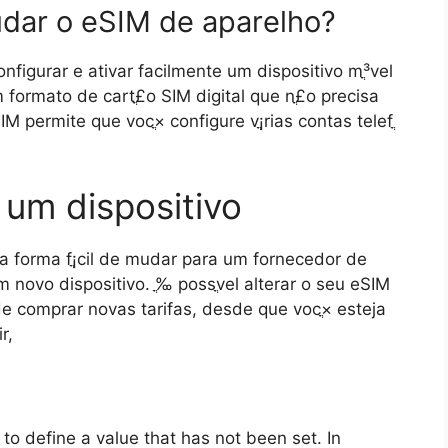
udar o eSIM de aparelho?
igurar e ativar facilmente um dispositivo mֳ³vel
 formato de cartֳ£o SIM digital que nֳ£o precisa
IM permite que vocֳ× configure vֳ¡rias contas telefֳ
 um dispositivo
a forma fֳ¡cil de mudar para um fornecedor de
 novo dispositivo. ֳ‰ possֳ­vel alterar o seu eSIM
 comprar novas tarifas, desde que vocֳ× esteja
r,
o define a value that has not been set. In