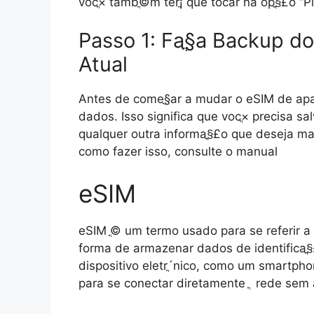
vocֳ× tambֳ©m terֳ¡ que tocar na opֳ§ֳ£o “
Passo 1: Faֳ§a Backup d
Atual
Antes de comeֳ§ar a mudar o eSIM de apa
dados. Isso significa que vocֳ× precisa s
qualquer outra informaֳ§ֳ£o que deseja ma
como fazer isso, consulte o manual
eSIM
eSIM ֳ© um termo usado para se referir a 
forma de armazenar dados de identificaֳ§ֳ
dispositivo eletrֳ´nico, como um smartphon
para se conectar diretamente ֳ rede sem a