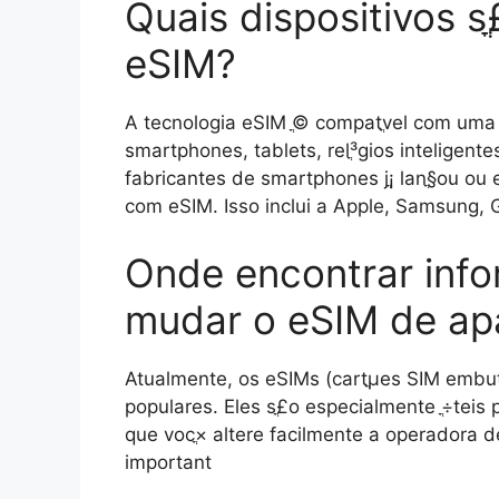
Quais dispositivos s
eSIM?
A tecnologia eSIM ֳ© compatֳ­vel com uma 
smartphones, tablets, relֳ³gios inteligent
fabricantes de smartphones jֳ¡ lanֳ§ou ou es
com eSIM. Isso inclui a Apple, Samsung, 
Onde encontrar info
mudar o eSIM de ap
Atualmente, os eSIMs (cartֳµes SIM embut
populares. Eles sֳ£o especialmente ֳ÷teis
que vocֳ× altere facilmente a operadora 
important