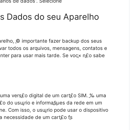
Planos de dados”. Selecione
os Dados do seu Aparelho
relho, ֳ© importante fazer backup dos seus
alvar todos os arquivos, mensagens, contatos e
nter para usar mais tarde. Se vocֳ× nֳ£o sabe
uma versֳ£o digital de um cartֳ£o SIM. ֳ‰ uma
£o do usuֳ¡rio e informaֳ§ֳµes da rede em um
e. Com isso, o usuֳ¡rio pode usar o dispositivo
 necessidade de um cartֳ£o fֳ­s