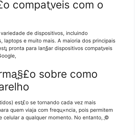
ֳ£o compatֳ­veis com o
variedade de dispositivos, incluindo
es, laptops e muito mais. A maioria dos principais
tֳ¡ pronta para lanֳ§ar dispositivos compatֳ­veis
Google,
rmaֳ§ֳ£o sobre como
arelho
idos) estֳ£o se tornando cada vez mais
 para quem viaja com frequֳ×ncia, pois permitem
de celular a qualquer momento. No entanto, ֳ©