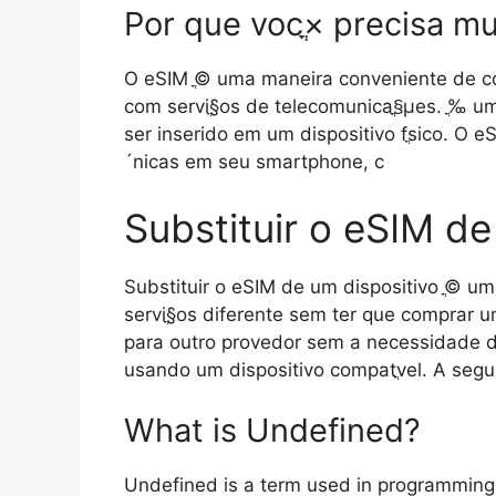
Por que vocֳ× precisa m
O eSIM ֳ© uma maneira conveniente de conf
com serviֳ§os de telecomunicaֳ§ֳµes. ֳ‰ um
ser inserido em um dispositivo fֳ­sico. O eS
´nicas em seu smartphone, c
Substituir o eSIM de
Substituir o eSIM de um dispositivo ֳ© um
serviֳ§os diferente sem ter que comprar um
para outro provedor sem a necessidade de
usando um dispositivo compatֳ­vel. A segui
What is Undefined?
Undefined is a term used in programming t