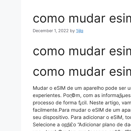
como mudar esim
December 1, 2022
by
1ijlq
como mudar esim
como mudar esim
Mudar o eSIM de um aparelho pode ser um
experientes. Porֳ©m, com as informaֳ§ֳµes 
processo de forma fֳ¡cil. Neste artigo, v
facilmente.Para mudar o eSIM de um apare
seu dispositivo. Para adicionar o eSIM, to
Selecione a opֳ§ֳ£o “Adicionar plano de d