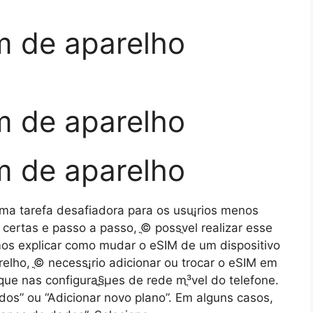
 de aparelho
 de aparelho
 de aparelho
a tarefa desafiadora para os usuֳ¡rios menos
certas e passo a passo, ֳ© possֳ­vel realizar esse
amos explicar como mudar o eSIM de um dispositivo
lho, ֳ© necessֳ¡rio adicionar ou trocar o eSIM em
que nas configuraֳ§ֳµes de rede mֳ³vel do telefone.
ados” ou “Adicionar novo plano”. Em alguns casos,