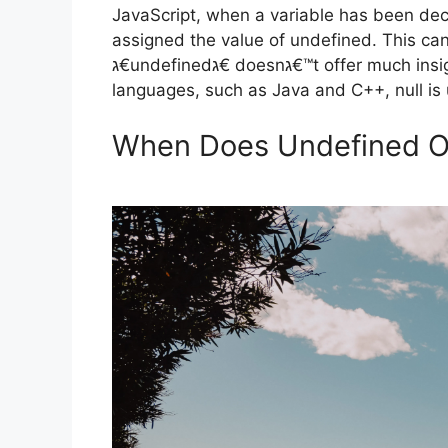
JavaScript, when a variable has been decl
assigned the value of undefined. This ca
ג€undefinedג€ doesnג€™t offer much insight into what the problem may be. In other
languages, such as Java and C++, null is
When Does Undefined O